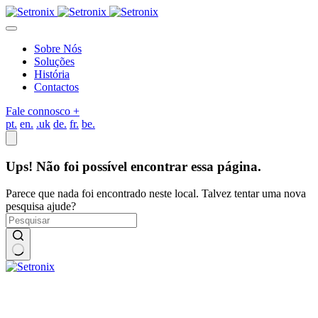
Pular
para
o
Sobre Nós
conteúdo
Soluções
História
Contactos
Fale connosco
+
pt.
en.
.uk
de.
fr.
be.
Ups! Não foi possível encontrar essa página.
Parece que nada foi encontrado neste local. Talvez tentar uma nova
pesquisa ajude?
Sem
resultados